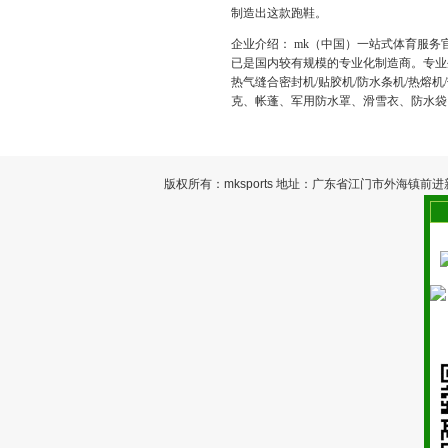
制造出这款跑鞋。
企业介绍： mk（中国）一站式体育服
已是国内较有规模的专业化制造商。专业
热气缝合密封机/贴胶机/防水条机/热熔
克、帐蓬、军用防水罩、滑雪衣、防水袋
版权所有：mksports 地址：广东省江门市外海镇前进新村