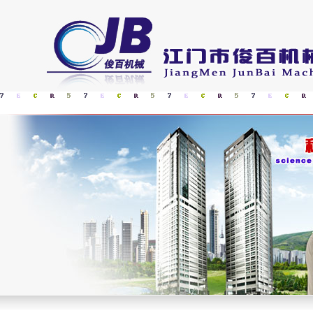
网站首页
关于俊百
产品展示