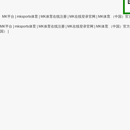
MK平台
|
mksports体育
|
MK体育在线注册
|
MK在线登录官网
|
MK体育.（中国）官
MK平台
|
mksports体育
|
MK体育在线注册
|
MK在线登录官网
|
MK体育.（中国）官
国）
|