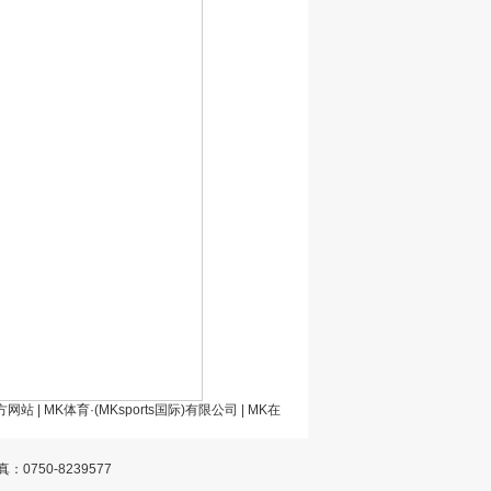
方网站
|
MK体育·(MKsports国际)有限公司
|
MK在
0750-8239577