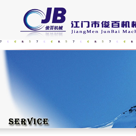
网站首页
关于俊百
产品展示