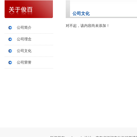
公司文化
对不起，该内容尚未添加！
公司简介
公司理念
公司文化
公司荣誉